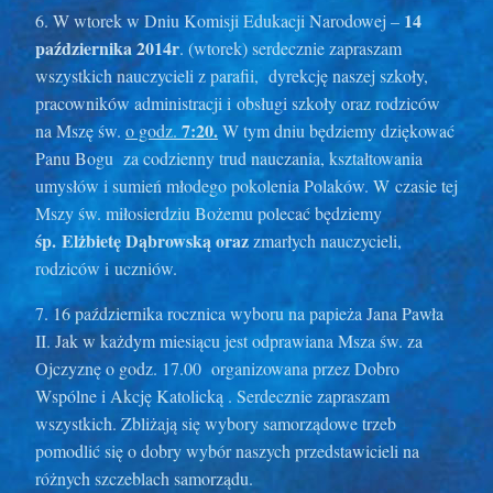
14
6. W wtorek w Dniu Komisji Edukacji Narodowej –
października 2014r
. (wtorek) serdecznie zapraszam
wszystkich nauczycieli z parafii, dyrekcję naszej szkoły,
pracowników administracji i obsługi szkoły oraz rodziców
7:20.
na Mszę św.
o godz.
W tym dniu będziemy dziękować
Panu Bogu za codzienny trud nauczania, kształtowania
umysłów i sumień młodego pokolenia Polaków. W czasie tej
Mszy św. miłosierdziu Bożemu polecać będziemy
śp. Elżbietę Dąbrowską oraz
zmarłych nauczycieli,
rodziców i uczniów.
7. 16 października rocznica wyboru na papieża Jana Pawła
II. Jak w każdym miesiącu jest odprawiana Msza św. za
Ojczyznę o godz. 17.00 organizowana przez Dobro
Wspólne i Akcję Katolicką . Serdecznie zapraszam
wszystkich. Zbliżają się wybory samorządowe trzeb
pomodlić się o dobry wybór naszych przedstawicieli na
różnych szczeblach samorządu.