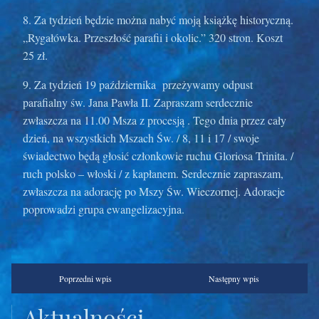
8. Za tydzień będzie można nabyć moją książkę historyczną.
„Rygałówka. Przeszłość parafii i okolic.” 320 stron. Koszt
25 zł.
9. Za tydzień 19 października przeżywamy odpust
parafialny św. Jana Pawła II. Zapraszam serdecznie
zwłaszcza na 11.00 Msza z procesją . Tego dnia przez cały
dzień, na wszystkich Mszach Św. / 8, 11 i 17 / swoje
świadectwo będą głosić członkowie ruchu Gloriosa Trinita. /
ruch polsko – włoski / z kapłanem. Serdecznie zapraszam,
zwłaszcza na adorację po Mszy Św. Wieczornej. Adoracje
poprowadzi grupa ewangelizacyjna.
Poprzedni wpis
Następny wpis
Zobacz
także
Aktualności