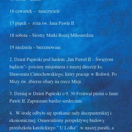
16 czwartek – nauczyciele
17 piątek – róża św. Jana Pawła II
18 sobota – Siostry Matki Bożej Miłosierdzia
19 niedziela – bierzmowani
2. Dzień Papieski pod hasłem „Jan Paweł II – Świętymi
bądźcie”- gościmy misjonarza z naszej diecezji ks.
Sławomira Cimochowskiego, który pracuje w Boliwii. Po
Mszy św. zbierze ofiary na rzecz Misji.
3. Dzisiaj w Dzień Papieski o 9. 30 Festiwal pieśni o Janie
Pawle II. Zapraszam bardzo serdecznie.
4. W środę odbyło się spotkanie rady duszpasterskiej i
ekonomicznej. Omawialiśmy perspektywę budowy
przedszkola katolickiego ” U Lolka” w naszej parafii, a