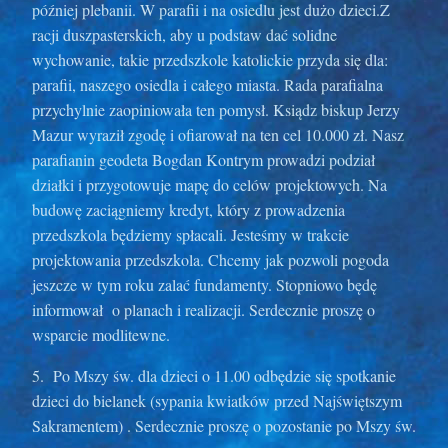
później plebanii. W parafii i na osiedlu jest dużo dzieci.Z
racji duszpasterskich, aby u podstaw dać solidne
wychowanie, takie przedszkole katolickie przyda się dla:
parafii, naszego osiedla i całego miasta. Rada parafialna
przychylnie zaopiniowała ten pomysł. Ksiądz biskup Jerzy
Mazur wyraził zgodę i ofiarował na ten cel 10.000 zł. Nasz
parafianin geodeta Bogdan Kontrym prowadzi podział
działki i przygotowuje mapę do celów projektowych. Na
budowę zaciągniemy kredyt, który z prowadzenia
przedszkola będziemy spłacali. Jesteśmy w trakcie
projektowania przedszkola. Chcemy jak pozwoli pogoda
jeszcze w tym roku zalać fundamenty. Stopniowo będę
informował o planach i realizacji. Serdecznie proszę o
wsparcie modlitewne.
5. Po Mszy św. dla dzieci o 11.00 odbędzie się spotkanie
dzieci do bielanek (sypania kwiatków przed Najświętszym
Sakramentem) . Serdecznie proszę o pozostanie po Mszy św.